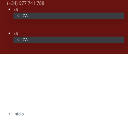
(+34) 977 741 788
ES
CA
ES
CA
Inicio