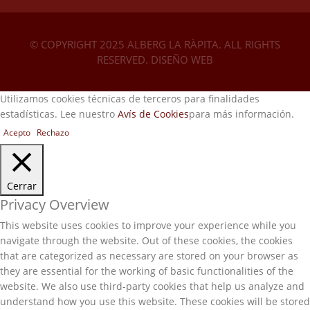
© COPYRIGHT 2025 ALBERG LA RÀPITA. ALL RIGHTS
RESERVED.
DISEÑO WEB
Utilizamos cookies técnicas de terceros para finalidades
estadísticas. Lee nuestro
Avís de Cookies
para más información.
Acepto
Rechazo
Cerrar
Privacy Overview
This website uses cookies to improve your experience while you
navigate through the website. Out of these cookies, the cookies
that are categorized as necessary are stored on your browser as
they are essential for the working of basic functionalities of the
website. We also use third-party cookies that help us analyze and
understand how you use this website. These cookies will be stored