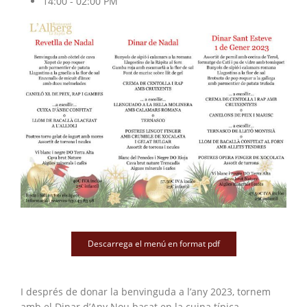
14:00 - 02:00 PM
Descarrega el menú en format pdf
I després de donar la benvinguda a l’any 2023, tornem
amb el Dinar d’Any Nou basat en la cuina típica