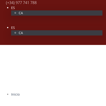
(+34) 977 741 788
ES
CA
ES
CA
Inicio