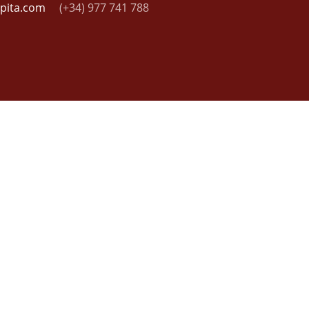
apita.com
(+34) 977 741 788