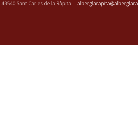
, 43540 Sant Carles de la Ràpita
alberglarapita@alberglar