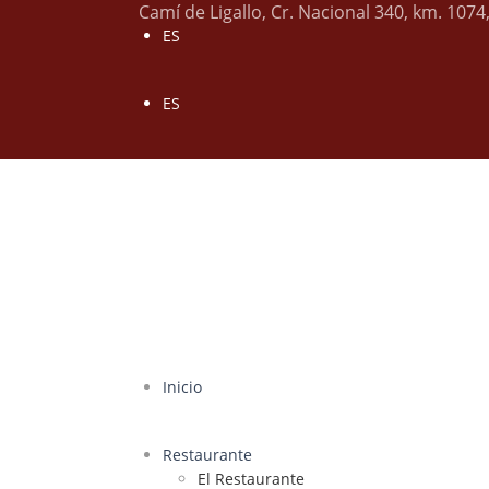
Camí de Ligallo, Cr. Nacional 340, km. 1074
ES
ES
Inicio
Restaurante
El Restaurante