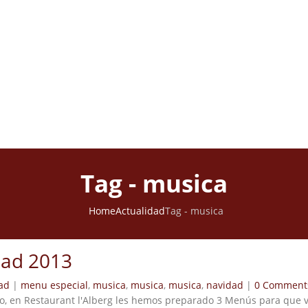
Tag - musica
Home
Actualidad
Tag -
musica
ad 2013
ad
|
menu especial
,
musica
,
musica
,
musica
,
navidad
|
0 Comment
o, en Restaurant l'Alberg les hemos preparado 3 Menús para que ve