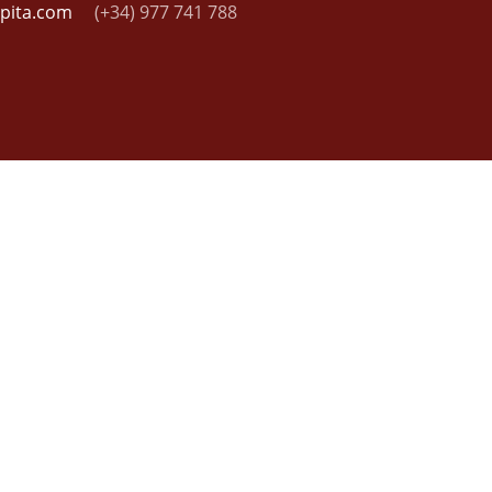
apita.com
(+34) 977 741 788