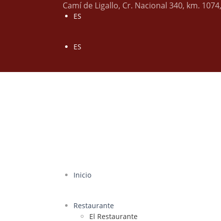
Camí de Ligallo, Cr. Nacional 340, km. 1074
ES
ES
Inicio
Restaurante
El Restaurante