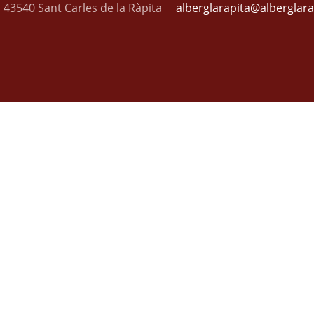
, 43540 Sant Carles de la Ràpita
alberglarapita@alberglar