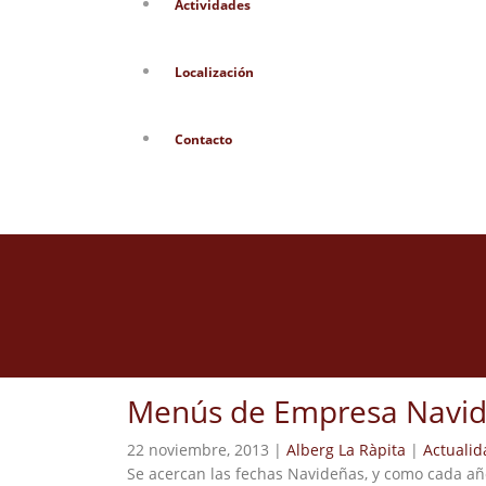
Actividades
Localización
Contacto
Menús de Empresa Navid
22 noviembre, 2013 |
Alberg La Ràpita
|
Actualid
Se acercan las fechas Navideñas, y como cada añ