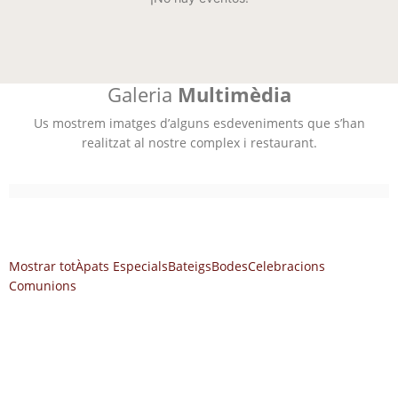
amunt
avall
el
panell:
Shortcode
Galeria
Multimèdia
Us mostrem imatges d’alguns esdeveniments que s’han
realitzat al nostre complex i restaurant.
Mostrar tot
Àpats Especials
Bateigs
Bodes
Celebracions
Comunions