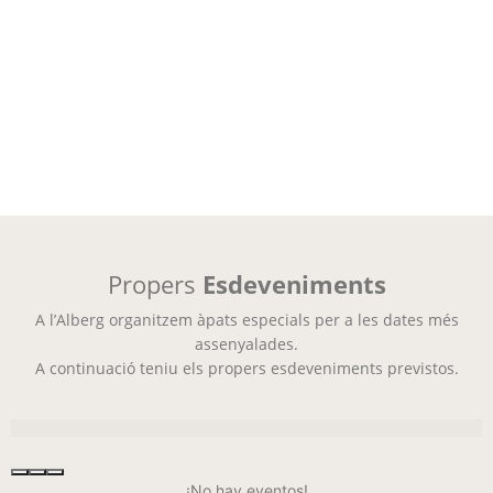
Propers
Esdeveniments
A l’Alberg organitzem àpats especials per a les dates més
assenyalades.
A continuació teniu els propers esdeveniments previstos.
Mou
Mou
Canvia
¡No hay eventos!