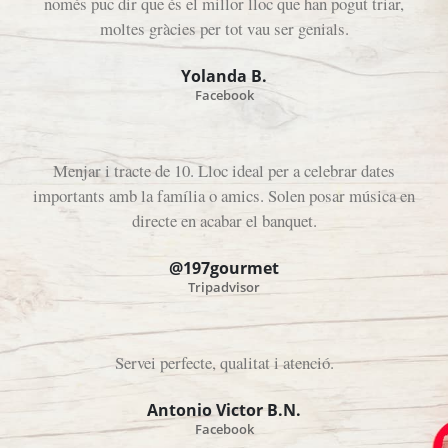
només puc dir que és el millor lloc que han pogut triar,
moltes gràcies per tot vau ser genials.
Yolanda B.
Facebook
Menjar i tracte de 10. Lloc ideal per a celebrar dates
importants amb la família o amics. Solen posar música en
directe en acabar el banquet.
@197gourmet
Tripadvisor
Servei perfecte, qualitat i atenció.
Antonio Victor B.N.
Facebook