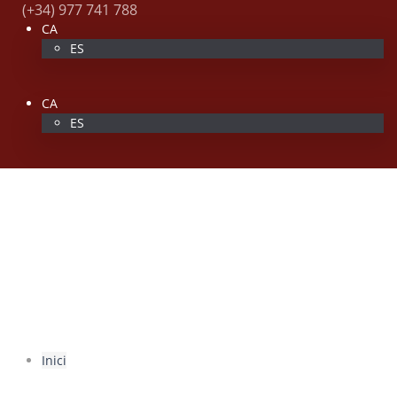
(+34) 977 741 788
CA
ES
CA
ES
Inici