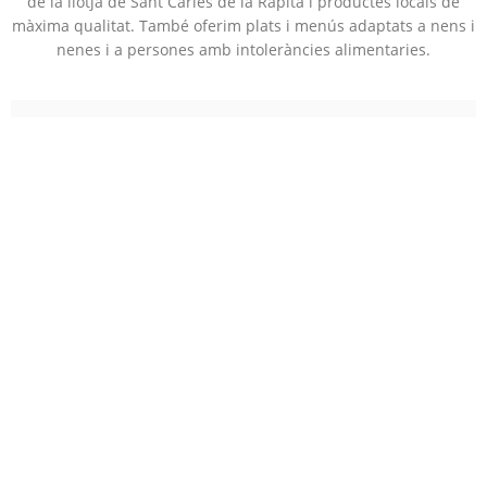
de la llotja de Sant Carles de la Ràpita i productes locals de
màxima qualitat. També oferim plats i menús adaptats a nens i
nenes i a persones amb intoleràncies alimentaries.