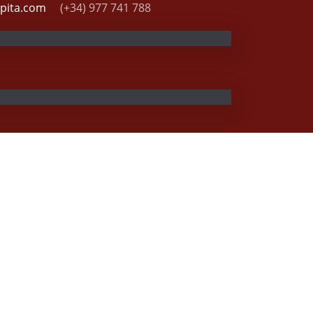
apita.com
(+34) 977 741 788