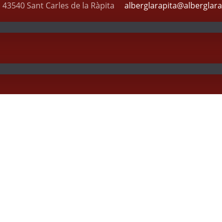
, 43540 Sant Carles de la Ràpita
alberglarapita@alberglar