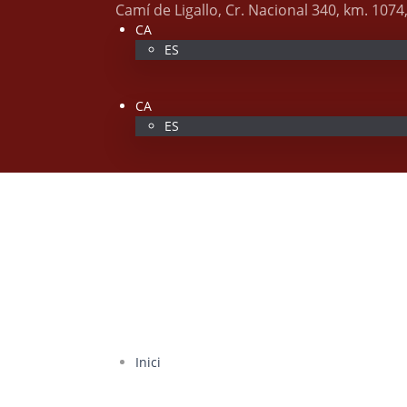
Camí de Ligallo, Cr. Nacional 340, km. 1074
CA
ES
CA
ES
Inici